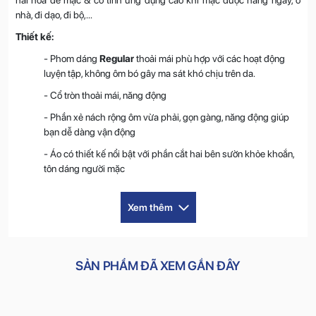
nhà, đi dạo, đi bộ,...
Thiết kế:
- Phom dáng
Regular
thoải mái phù hợp với các hoạt động
luyện tập, không ôm bó gây ma sát khó chịu trên da.
- Cổ tròn thoải mái, năng động
- Phần xẻ nách rộng ôm vừa phải, gọn gàng, năng động giúp
bạn dễ dàng vận động
- Áo có thiết kế nổi bật với phần cắt hai bên sườn khỏe khoắn,
tôn dáng người mặc
- Bề mặt vải dệt hiệu ứng ô vuông nổi tinh tế, cao cấp, gia tăng
độ thoáng khí, thấm hút cho áo
Xem thêm
- Áo có điểm nhấn với phần in ép nhiệt ánh bạc cầu vai và sau
lưng nổi bật, thu hút
- Đường may tỉ mỉ, chắc chắn, chỉn chu, không chỉ thừa
SẢN PHẨM ĐÃ XEM GẦN ĐÂY
Chất liệu:
-
100%
Polyester
: Loại vải tổng hợp cao cấp, bền, nhẹ tênh,