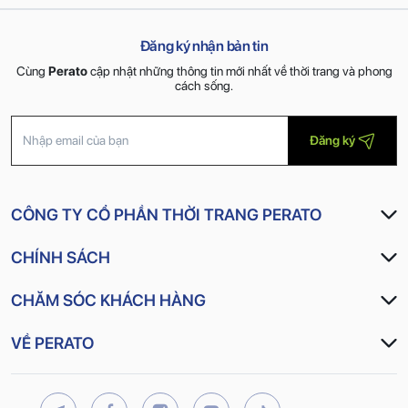
có tính thẩm mỹ cao, lên màu đẹp hạn chế nhăn, dễ chăm sóc.
Đây là dòng vải Poly công nghệ ứng dụng cải tiến Quick-Dry
Đăng ký nhận bản tin
và Wicking giúp gia tăng độ thoát khí, hấp thụ & thoát ẩm
nhanh, lưu thông tốt, điều hòa thân nhiệt, giúp bạn luôn khô
Cùng
Perato
cập nhật những thông tin mới nhất về thời trang và phong
thoáng và thoải mái
cách sống.
Màu sắc
: Rêu nhạt, Trắng, Đen
Đăng ký
Size
: S, M, L, XL, 2XL, 3XL
CÔNG TY CỔ PHẦN THỜI TRANG PERATO
CHÍNH SÁCH
CHĂM SÓC KHÁCH HÀNG
VỀ PERATO