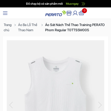
Đồ chạy bộ có sản phẩm mới
Mua ngay
0
Trang
Áo Ba Lỗ Thể
Áo Sát Nách Thể Thao Training PERATO
chủ
Thao Nam
Phom Regular T0TTS5M005