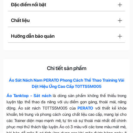
Đặc điểm nổi bật
Chất liệu
Hướng dẫn bảo quản
Chi tiết sản phẩm
Áo Sát Nách Nam PERATO Phong Cách Thể Thao Training Vải
Dệt Hiệu Ứng Cao Cấp T0TTS5M005
Áo Tanktop - Sát nách
là dòng sản phẩm không thể thiếu trong
luyện tập thể thao đa năng với ưu điểm gọn gàng, thoải mái, năng
động. Áo sát nách T0TTS5M005 của
PERATO
với thiết kế khỏe
khoắn, trẻ trung và phong cách cùng chất liệu cao cấp, mang lại cho
các Trainer diện mạo mạnh mẽ, tự tin và sự thoải mái nhất để chinh
phục mọi thử thách tập luyện. Áo có 3 màu với các tone màu mát mẻ,
hài hòa dễ mặc & có tính ứng dụng cao khi mặc được hàng ngày, ở