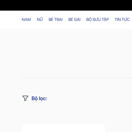
NAM
NỮ
BÉ TRAI
BÉ GÁI
BỘ SƯU TẬP
TIN TỨC
Bộ lọc
: