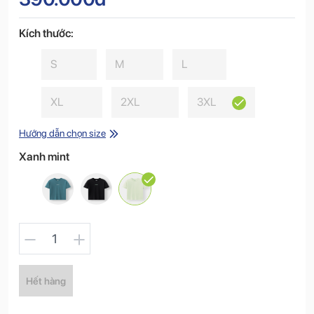
Kích thước:
S
M
L
XL
2XL
3XL
Hướng dẫn chọn size
Xanh mint
1
Hết hàng