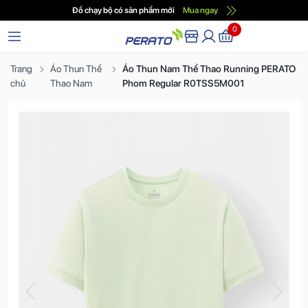
Đồ chạy bộ có sản phẩm mới
Mua ngay
0
Trang
Áo Thun Thể
Áo Thun Nam Thể Thao Running PERATO
chủ
Thao Nam
Phom Regular R0TSS5M001