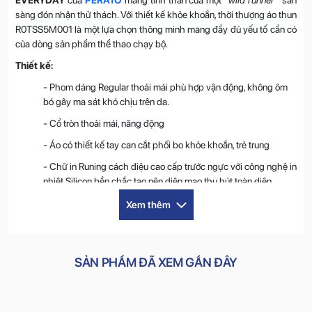
sàng đón nhận thử thách. Với thiết kế khỏe khoắn, thời thượng áo thun
R0TSS5M001 là một lựa chọn thông minh mang đầy đủ yếu tố cần có
của dòng sản phẩm thể thao chạy bộ.
Thiết kế:
- Phom dáng Regular thoải mái phù hợp vận động, không ôm
bó gây ma sát khó chịu trên da.
- Cổ tròn thoải mái, năng động
- Áo có thiết kế tay can cắt phối bo khỏe khoắn, trẻ trung
- Chữ in Runing cách điệu cao cấp trước ngực với công nghệ in
nhiệt Silicon bền chắc tạo nên diện mạo thu hút toàn diện
- Bề mặt vải dệt hiệu ứng cao cấp, gia tăng độ "thở" thoáng khí
Xem thêm
cho áo
- Đường may tỉ mỉ, chắc chắn, chỉn chu, không chỉ thừa
Chất liệu:
SẢN PHẨM ĐÃ XEM GẦN ĐÂY
-
100% Polyester
: Loại vải tổng hợp sợi rỗng cao cấp
Ultralight bền nhẹ, lên màu đẹp hạn chế nhăn, dễ chăm sóc.
Đây là dòng vải Poly ứng dụng cải tiến Quick-Dry, vải có kết