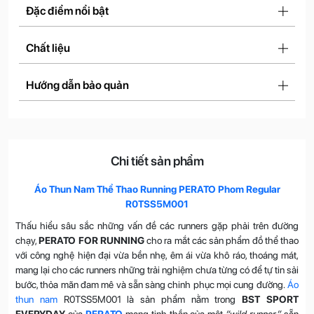
Đặc điểm nổi bật
Chất liệu
Hướng dẫn bảo quản
Chi tiết sản phẩm
Áo Thun Nam Thể Thao Running PERATO Phom Regular
R0TSS5M001
Thấu hiểu sâu sắc những vấn đề các runners gặp phải trên đường
chạy,
PERATO FOR RUNNING
cho ra mắt các sản phẩm đồ thể thao
với công nghệ hiện đại vừa bền nhẹ, êm ái vừa khô ráo, thoáng mát,
mang lại cho các runners những trải nghiệm chưa từng có để tự tin sải
bước, thỏa mãn đam mê và sẵn sàng chinh phục mọi cung đường.
Áo
thun nam
R0TSS5M001 là sản phẩm nằm trong
BST SPORT
EVERYDAY
của
PERATO
mang tinh thần của một
“wild runner”
sẵn