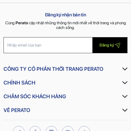
cấu từ sợi micro với các rãnh nhỏ li ti giúp gia tăng độ thoát khí
và thoát ẩm nhanh, lưu thông không khí, điều hòa thân nhiệt,
Đăng ký nhận bản tin
độ ẩm, mang lại cảm giác luôn khô thoáng và thoải mái nhất
Cùng
Perato
cập nhật những thông tin mới nhất về thời trang và phong
cho bạn tự tin trong mọi sải bước
cách sống.
Màu sắc
: Xanh mint, Xanh xám, Đen
Size
: S, M, L, XL, 2XL, 3XL
Đăng ký
Sắm ngay tại
PERATO
CÔNG TY CỔ PHẦN THỜI TRANG PERATO
CHÍNH SÁCH
CHĂM SÓC KHÁCH HÀNG
VỀ PERATO