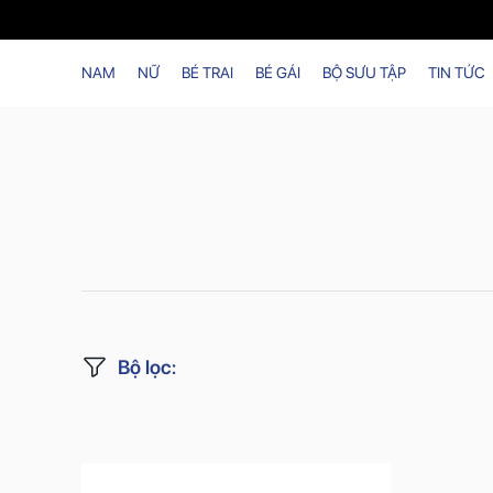
NAM
NỮ
BÉ TRAI
BÉ GÁI
BỘ SƯU TẬP
TIN TỨC
Bộ lọc
: