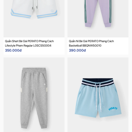
Quần Short Bé Gái PERATO Phong Cách
Quần Nỉ Bé Gái PERATO Phong Cách
Lifestyle Phom Regular L0SCS5G004
Basketball BBQNW5G010
350.000đ
390.000đ