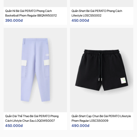
Quần Nỉ Bé Gái PERATO Phong Cách
Quần Short Bé Gái PERATO Phong Cách
Basketball Phom Regular BBQNW5G012
Lifestyle L0SCS5G002
390.000đ
450.000đ
Quần Dài Thể Thao Bé Gái PERATO Phong
Quần Short Cạp Chun Bé Gái PERATO Lifestyle
Cách Lifstyle Chun Sau L0QGW5G007
Phom Regular L0SCS5G009
450.000đ
490.000đ