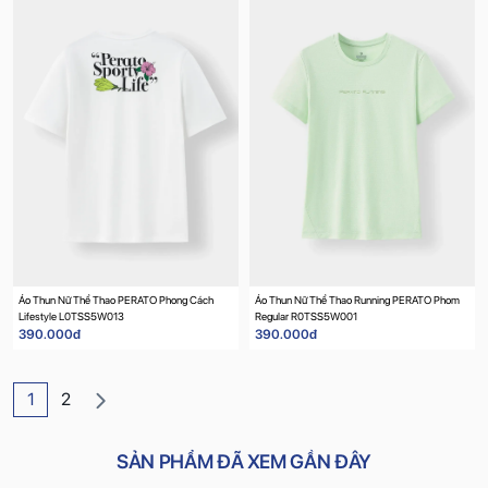
Áo Thun Nữ Thể Thao PERATO Phong Cách
Áo Thun Nữ Thể Thao Running PERATO Phom
Lifestyle L0TSS5W013
Regular R0TSS5W001
390.000đ
390.000đ
1
2
SẢN PHẨM ĐÃ XEM GẦN ĐÂY