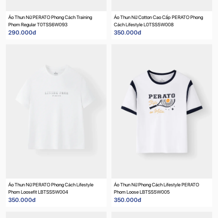
Áo Thun Nữ PERATO Phong Cách Training
Áo Thun Nữ Cotton Cao Cấp PERATO Phong
Phom Regular T0TSS6W093
Cách Lifestyle L0TSS5W008
290.000đ
350.000đ
Áo Thun Nữ PERATO Phong Cách Lifestyle
Áo Thun Nữ Phong Cách Lifestyle PERATO
Phom Loosefit LBTSS5W004
Phom Loose LBTSS5W005
350.000đ
350.000đ