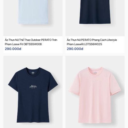
Áo Thun Nữ Thể Thao Outdoor PERATO Trơn
Áo Thun Nữ PERATO Phong Cách Lifestyle
Phom Loose Fit OBTSS5W008
Phom Loosefit L0TSS6W025
290.000đ
290.000đ