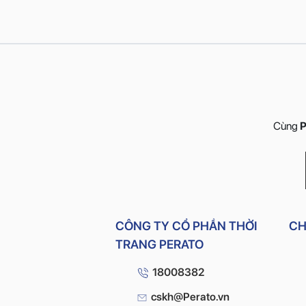
Cùng
P
CÔNG TY CỔ PHẦN THỜI
CH
TRANG PERATO
18008382
cskh@Perato.vn