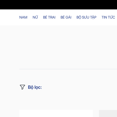
NAM
NỮ
BÉ TRAI
BÉ GÁI
BỘ SƯU TẬP
TIN TỨC
Bộ lọc
: