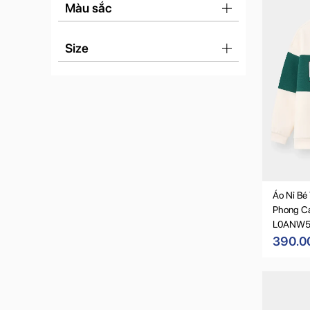
Màu sắc
Size
Áo Nỉ Bé
Phong Cá
L0ANW5
390.0