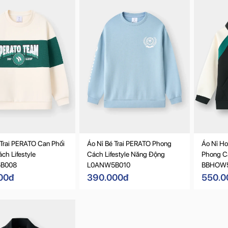
 Trai PERATO Can Phối
Áo Nỉ Bé Trai PERATO Phong
Áo Nỉ Ho
ch Lifestyle
Cách Lifestyle Năng Động
Phong Cá
B008
L0ANW5B010
BBHOW
00đ
390.000đ
550.0