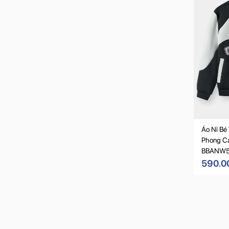
Áo Nỉ Bé
Phong Cá
BBANW5
590.0