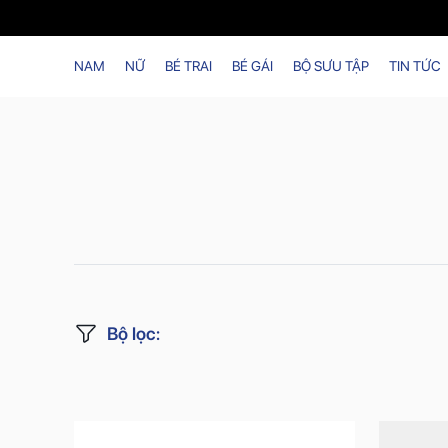
NAM
NỮ
BÉ TRAI
BÉ GÁI
BỘ SƯU TẬP
TIN TỨC
Bộ lọc
: