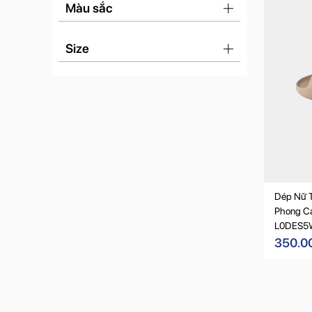
Màu sắc
Size
Dép Nữ T
Phong Cá
L0DES5
350.0