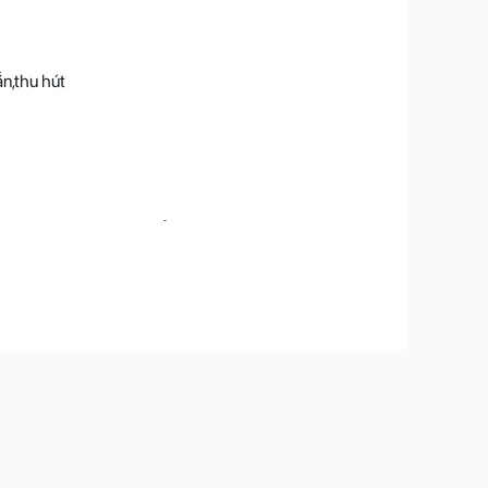
ắn,thu hút
 sợi thoáng khí giúp độ ẩm ngay khi gặp không
, ngoài ra ưu điểm phải kể đến đó là độ bền của
i mặc