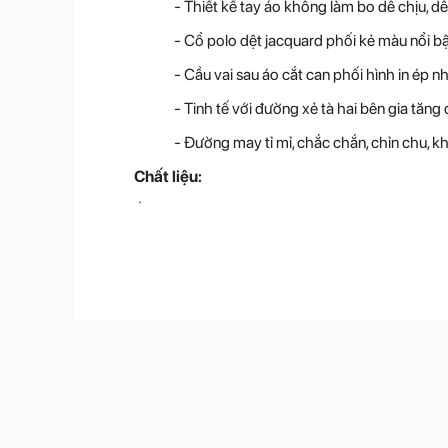
- Thiết kế tay áo không làm bo dễ chịu, d
- Cổ polo dệt jacquard phối kẻ màu nổi bật
- Cầu vai sau áo cắt can phối hình in ép n
- Tinh tế với đường xẻ tà hai bên gia tăng
- Đường may tỉ mỉ, chắc chắn, chỉn chu, k
Chất liệu:
Áo polo T0PLS5M007 ứng dụng công nghệ
Co
khí từ bên ngoài sẽ lưu thông nhanh chóng do 
-
Polyamide
: Loại vải cao cấp, nhệ êm, 
vải cao, hạn chế nhăn, dễ chăm sóc
-
Elastane
: Chất liệu có khả năng kéo giã
Màu sắc
: Trắng, Đen, Be nhạt, Đen rêu
Size
: S, M, L, XL, 2XL, 3XL