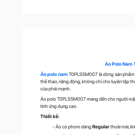
Áo Polo Nam 
Áo polo nam
T0PLS5M007 là dòng sản phẩ
thể thao, năng động, không chỉ cho luyện tập thô
của phái mạnh.
Áo polo T0PLS5M007 mang đến cho người mặc trải
tính ứng dụng cao.
Thiết kế:
- Áo có phom dáng
Regular
thoải mái, l