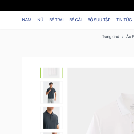
NAM
NỮ
BÉ TRAI
BÉ GÁI
BỘ SƯU TẬP
TIN TỨC
Trang chủ
Áo 