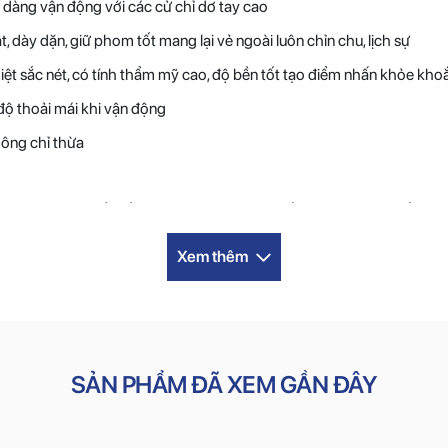
ễ dàng vận động với các cử chỉ dơ tay cao
, dày dặn, giữ phom tốt mang lại vẻ ngoài luôn chỉn chu, lịch sự
hiệt sắc nét, có tính thẩm mỹ cao, độ bền tốt tạo điểm nhấn khỏe kho
 độ thoải mái khi vận động
hông chỉ thừa
oling
với cơ chế thấm hút nhanh phân tán đều ra các sợi vải, bề mặt
vậy càng vận động cơ thể sẽ càng cảm thấy mát
Xem thêm
thoát ẩm tốt, bề mặt nhãn bóng, mềm mượt, mang lại tính thẩm mỹ cao
n và đàn hồi tốt giúp hạn chế bai gião, tạo cảm giác êm ái, dễ chịu kh
SẢN PHẨM ĐÃ XEM GẦN ĐÂY