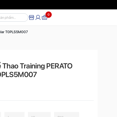
0
gular T0PLS5M007
 Thao Training PERATO
T0PLS5M007