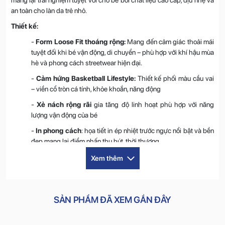
an toàn cho làn da trẻ nhỏ.
Thiết kế:
-
Form Loose Fit thoáng rộng:
Mang đến cảm giác thoải mái
tuyệt đối khi bé vận động, di chuyển – phù hợp với khí hậu mùa
hè và phong cách streetwear hiện đại.
-
Cảm hứng Basketball Lifestyle:
Thiết kế phối màu cầu vai
– viền cổ tròn cá tính, khỏe khoắn, năng động
-
Xẻ nách rộng rãi
gia tăng độ linh hoạt phù hợp với năng
lượng vận động của bé
-
In phong cách
: họa tiết in ép nhiệt trước ngực nổi bật và bền
đẹp mang lại điểm nhấn thu hút, thời thượng
-
Phối sườn phá cách:
Đồng bộ giữa áo và quần tạo hiệu ứng
Xem thêm
thị giác sinh động, phong cách, thể thao
-
Cạp chun phối dây rút co giãn êm ái
: Phù hợp nhiều dáng
người, tạo sự thoải mái khi mặc – không lo hằn da dễ dàng điều
SẢN PHẨM ĐÃ XEM GẦN ĐÂY
chỉnh
-
Túi hai bên tiện dụng
: Thiết kế túi sâu, giữ đồ chắc chắn –