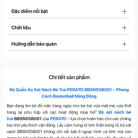
Đặc điểm nổi bật
Chất liệu
Hướng dẫn bảo quản
Chi tiết sản phẩm
Bộ Quần Áo Sát Nách Bé Trai PERATO BBSNS5B001 – Phong
Cách Basketball Năng Động
Bạn đang tìm bộ đồ mặc hàng ngày cho bé trai vừa mát mẻ, vừa thời
trang lại phù hợp với các hoạt động mùa hè?
Bộ sát nách bé
trai
BBSNS5B001
của
PERATO
– lựa chọn hoàn hảo cho các chàng
trai nhỏ yêu thích vận động. Lấy cảm hứng từ tinh thần bóng rổ, bộ sát
nách BBSNS5B001 không chỉ nổi bật ở ngoại hình cá tính mà còn
mang lại trải nghiệm tuyệt vời cho bé bởi chất liệu cao cấp, dịu nhẹ và