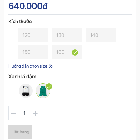
640.000đ
Kích thước:
120
130
140
150
160
Hướng dẫn chọn size
Xanh lá đậm
1
Hết hàng