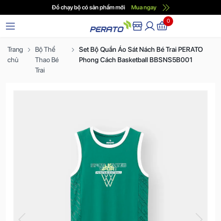
Đồ chạy bộ có sản phẩm mới
Mua ngay
0
Trang
Bộ Thể
Set Bộ Quần Áo Sát Nách Bé Trai PERATO
chủ
Thao Bé
Phong Cách Basketball BBSNS5B001
Trai