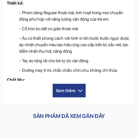
Thiết kế:
- Phom dáng Regular thoải mái, linh hoạt trong mọi chuyển
động phù hợp với năng lượng vận động của trẻ em
- Cổ tròn bo dệt co giãn thoải mái
- Áo có thiết phong cách với hình in lớn trước trước ngực được
ép nhiệt chuyển màu tạo hiệu ứng cao cấp bền bỉ, sắc nét, tạo
điểm nhấn thu hút, năng động
- Tay áo rộng rãi cho bé tự do vận động
- Đường may tỉ mỉ, chắc chắn, chỉn chu, không chỉ thừa
Chất liệu:
100% Cotton
: Chất liệu tự nhiên với độ mềm mịn thấm hút tốt,
Xem thêm
thoáng mát, êm ái, có độ co giãn dễ chịu và cực kì thân thiện
với làn da của các bé
Màu sắc
: Trắng, Đen, Xanh mint
SẢN PHẨM ĐÃ XEM GẦN ĐÂY
Size
: 120, 130, 140, 150, 160